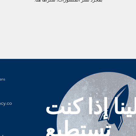
jans
نا إذا كنت
cy.co
تستطيع